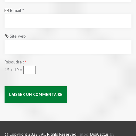
E-mail
*
Site web
Résoudre :
*
15 + 19 =
© Copyright 2022 . All Rights Reserved
|
Blog:
DigiCactus
by