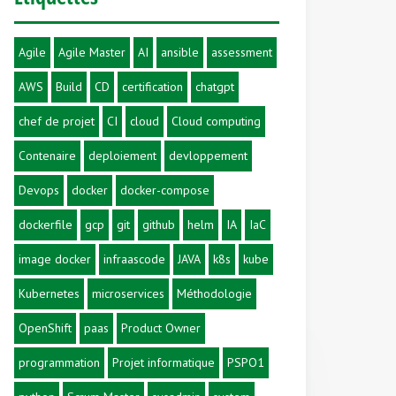
Agile
Agile Master
AI
ansible
assessment
AWS
Build
CD
certification
chatgpt
chef de projet
CI
cloud
Cloud computing
Contenaire
deploiement
devloppement
Devops
docker
docker-compose
dockerfile
gcp
git
github
helm
IA
IaC
image docker
infraascode
JAVA
k8s
kube
Kubernetes
microservices
Méthodologie
OpenShift
paas
Product Owner
programmation
Projet informatique
PSPO1