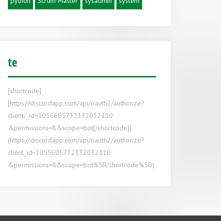
python
Scrum Master
sysadmin
system
te
[shortcode]
[https://discordapp.com/api/oauth2/authorize?
client/_id=1055605732332032110
&permissions=8&scope=bot[/shortcode]]
(https://discordapp.com/api/oauth2/authorize?
client_id=1055605732332032110
&permissions=8&scope=bot%5B/shortcode%5D)