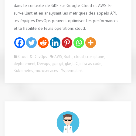
dans le contexte de GKE sur Google Cloud et AWS. En
surveillant et en analysant les métriques des appels API,
les équipes DevOps peuvent optimiser les performances
et la fiabilité de leurs opérations cloud.
Cloud & DevOps
AWS
,
Build
,
cloud
,
crossplane
,
deploiement
,
Devops
,
gcp
,
git
,
gke
,
IaC
,
infra as code
,
Kubernetes
,
microservices
permalink