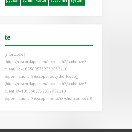
python
Scrum Master
sysadmin
system
te
[shortcode]
[https://discordapp.com/api/oauth2/authorize?
client/_id=1055605732332032110
&permissions=8&scope=bot[/shortcode]]
(https://discordapp.com/api/oauth2/authorize?
client_id=1055605732332032110
&permissions=8&scope=bot%5B/shortcode%5D)