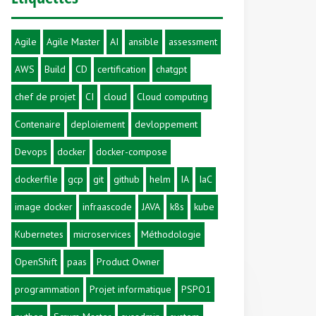
Agile
Agile Master
AI
ansible
assessment
AWS
Build
CD
certification
chatgpt
chef de projet
CI
cloud
Cloud computing
Contenaire
deploiement
devloppement
Devops
docker
docker-compose
dockerfile
gcp
git
github
helm
IA
IaC
image docker
infraascode
JAVA
k8s
kube
Kubernetes
microservices
Méthodologie
OpenShift
paas
Product Owner
programmation
Projet informatique
PSPO1