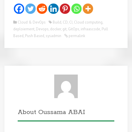
Cloud & DevOps
Build
,
CD
,
CI
,
Cloud computing
,
deploiement
,
Devops
,
docker
,
git
,
GitOps
,
infraascode
,
Pull
Based
,
Push Based
,
sysadmin
permalink
About Oussama ABAI