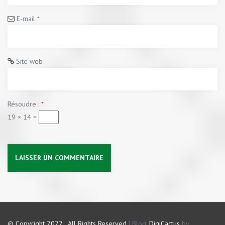
E-mail
*
Site web
Résoudre :
*
19 × 14 =
© Copyright 2022 . All Rights Reserved
|
Blog:
DigiCactus
by