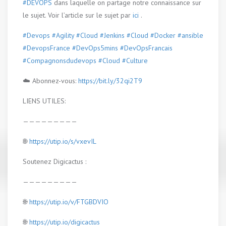
#DEVOPS
dans laquelle on partage notre connaissance sur
le sujet. Voir l’article sur le sujet par
ici
.
#Devops
#Agility
#Cloud
#Jenkins
#Cloud
#Docker
#ansible
#DevopsFrance
#DevOps5mins
#DevOpsFrancais
#Compagnonsdudevops
#Cloud
#Culture
☁️ Abonnez-vous:
https://bit.ly/32qi2T9
LIENS UTILES:
—————————
🌐
https://utip.io/s/vxevIL
Soutenez Digicactus :
—————————
🌐
https://utip.io/v/FTGBDVIO
🌐
https://utip.io/digicactus