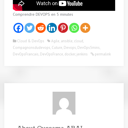
Comprendre DEVOPS en 5 minutes
Cloud & DevOps
Agile
,
ansible
,
cloud
,
Compagnonsdudevops
,
Cuture
,
Devops
,
DevOps5mins
,
DevOpsFrancais
,
DevOpsFrance
,
docker
,
jenkins
permalink