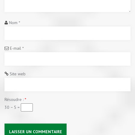
Nom
*
E-mail
*
Site web
Résoudre :
*
30 − 5 =