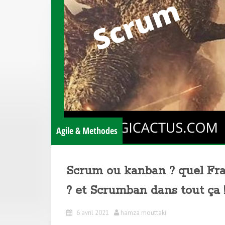
Agile & Methodes
Scrum ou kanban ? quel Fra
? et Scrumban dans tout ça 
6 avril 2021
hamza mouttaki