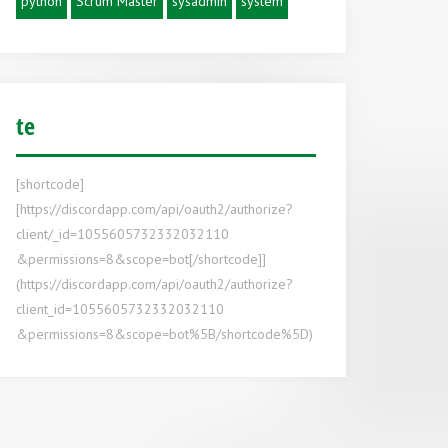
python
Scrum Master
sysadmin
system
te
[shortcode]
[https://discordapp.com/api/oauth2/authorize?
client/_id=1055605732332032110
&permissions=8&scope=bot[/shortcode]]
(https://discordapp.com/api/oauth2/authorize?
client_id=1055605732332032110
&permissions=8&scope=bot%5B/shortcode%5D)