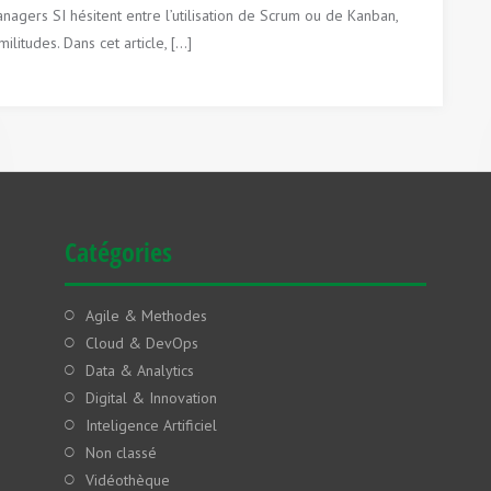
gers SI hésitent entre l’utilisation de Scrum ou de Kanban,
itudes. Dans cet article, […]
Catégories
Agile & Methodes
Cloud & DevOps
Data & Analytics
Digital & Innovation
Inteligence Artificiel
Non classé
Vidéothèque