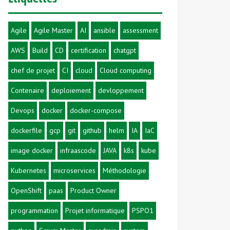
Agile
Agile Master
AI
ansible
assessment
AWS
Build
CD
certification
chatgpt
chef de projet
CI
cloud
Cloud computing
Contenaire
deploiement
devloppement
Devops
docker
docker-compose
dockerfile
gcp
git
github
helm
IA
IaC
image docker
infraascode
JAVA
k8s
kube
Kubernetes
microservices
Méthodologie
OpenShift
paas
Product Owner
programmation
Projet informatique
PSPO1