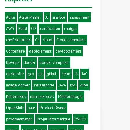
Agile
Agile Master
AI
ansible
assessment
AWS
Build
CD
certification
chatgpt
chef de projet
CI
cloud
Cloud computing
Contenaire
deploiement
devloppement
Devops
docker
docker-compose
dockerfile
gcp
git
github
helm
IA
IaC
image docker
infraascode
JAVA
k8s
kube
Kubernetes
microservices
Méthodologie
OpenShift
paas
Product Owner
programmation
Projet informatique
PSPO1