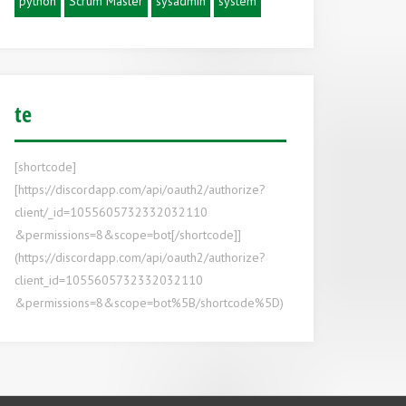
python
Scrum Master
sysadmin
system
te
[shortcode]
[https://discordapp.com/api/oauth2/authorize?
client/_id=1055605732332032110
&permissions=8&scope=bot[/shortcode]]
(https://discordapp.com/api/oauth2/authorize?
client_id=1055605732332032110
&permissions=8&scope=bot%5B/shortcode%5D)